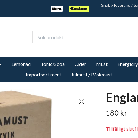
Snabb leverans / S
Lemonad
Tonic/Soda
Cider
Must
Energidr
Importsortiment
Julmust / Påskmust
Engla
180 kr
Tillfälligt slut i