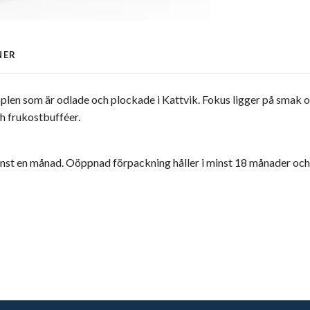
NER
pplen som är odlade och plockade i Kattvik. Fokus ligger på smak 
ch frukostbufféer.
minst en månad. Oöppnad förpackning håller i minst 18 månader och