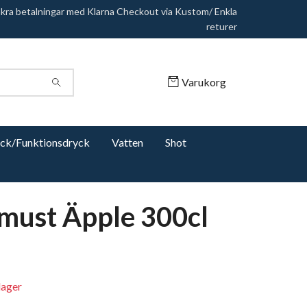
äkra betalningar med Klarna Checkout via Kustom/ Enkla
returer
Varukorg
yck/Funktionsdryck
Vatten
Shot
must Äpple 300cl
 lager