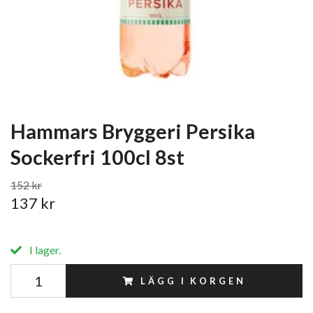
Hammars Bryggeri Persika
Sockerfri 100cl 8st
152 kr
137 kr
I lager.
LÄGG I KORGEN