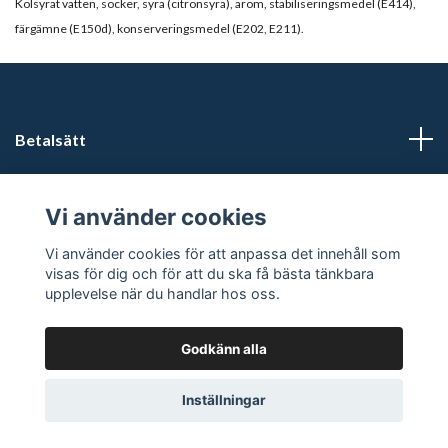
Kolsyrat vatten, socker, syra (citronsyra), arom, stabiliseringsmedel (E414),
färgämne (E150d), konserveringsmedel (E202, E211).
Betalsätt
Läs mer
Vi använder cookies
Sociala medier
Vi använder cookies för att anpassa det innehåll som
visas för dig och för att du ska få bästa tänkbara
upplevelse när du handlar hos oss.
Godkänn alla
© 2026 Förfriskningar
Powered by Quickbutik
Inställningar