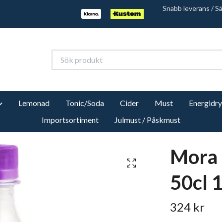
Snabb leverans / S
Lemonad
Tonic/Soda
Cider
Must
Energidr
Importsortiment
Julmust / Påskmust
Mora 
50cl 
324 kr