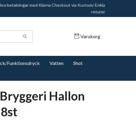
äkra betalningar med Klarna Checkout via Kustom/ Enkla
returer
Varukorg
yck/Funktionsdryck
Vatten
Shot
Bryggeri Hallon
18st