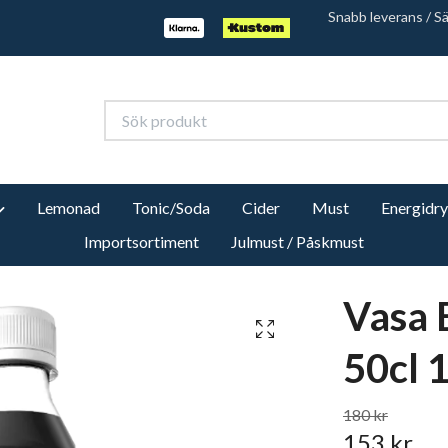
Snabb leverans / S
Lemonad
Tonic/Soda
Cider
Must
Energidr
Importsortiment
Julmust / Påskmust
Vasa 
50cl 
180 kr
153 kr