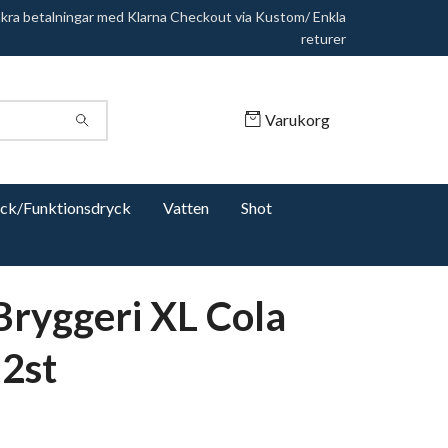
äkra betalningar med Klarna Checkout via Kustom/ Enkla
returer
Varukorg
yck/Funktionsdryck
Vatten
Shot
Bryggeri XL Cola
12st