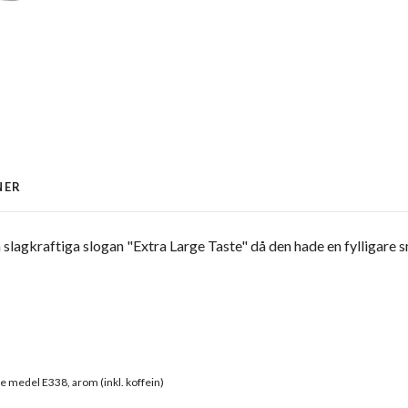
NER
 slagkraftiga slogan "Extra Large Taste" då den hade en fylligare
e medel E338, arom (inkl. koffein)