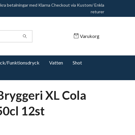
äkra betalningar med Klarna Checkout via Kustom/ Enkla
returer
Varukorg
yck/Funktionsdryck
Vatten
Shot
Bryggeri XL Cola
50cl 12st