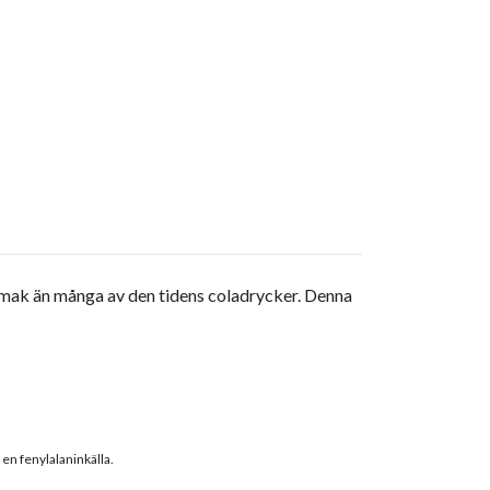
 smak än många av den tidens coladrycker. Denna
en fenylalaninkälla.