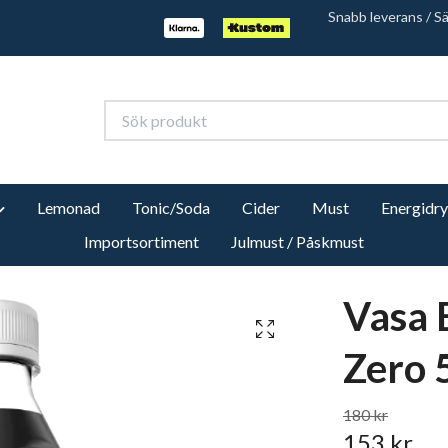
Snabb leverans / S
Lemonad
Tonic/Soda
Cider
Must
Energidr
Importsortiment
Julmust / Påskmust
Vasa 
Zero 
180 kr
153 kr