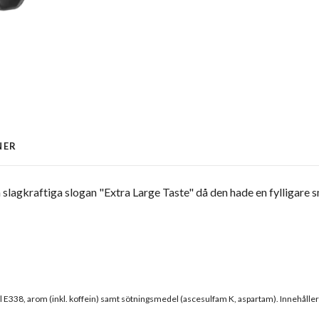
NER
 slagkraftiga slogan "Extra Large Taste" då den hade en fylligare
E338, arom (inkl. koffein) samt sötningsmedel (ascesulfam K, aspartam). Innehåller 