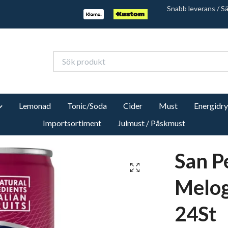
Snabb leverans / S
Lemonad
Tonic/Soda
Cider
Must
Energidr
Importsortiment
Julmust / Påskmust
San P
Melog
24St