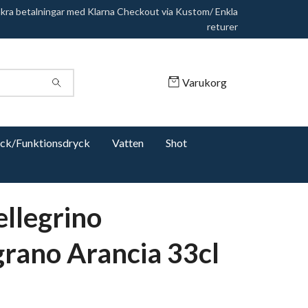
äkra betalningar med Klarna Checkout via Kustom/ Enkla
returer
Varukorg
yck/Funktionsdryck
Vatten
Shot
ellegrino
rano Arancia 33cl