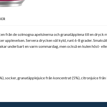
NER
cen från de solmogna apelsinerna och granatäpplena till en dryck
ker upplevelsen. Servera drycken väl kyld, runt 6-8 grader. Smaksä
kar underbart en varm sommardag, men också en kulen höst- eller v
%), socker, granatäpplejuice från koncentrat (5%), citronjuice från