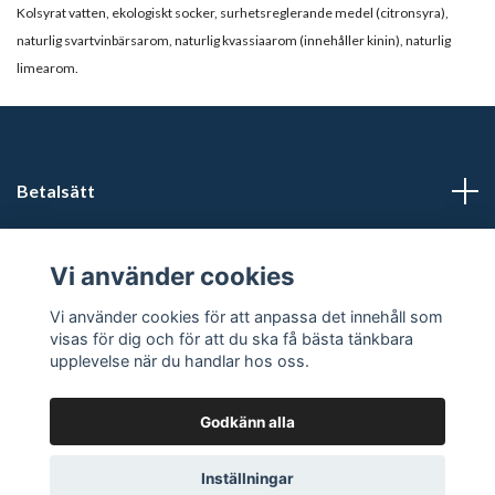
Kolsyrat vatten, ekologiskt socker, surhetsreglerande medel (citronsyra),
naturlig svartvinbärsarom, naturlig kvassiaarom (innehåller kinin), naturlig
limearom.
Betalsätt
Läs mer
Vi använder cookies
Sociala medier
Vi använder cookies för att anpassa det innehåll som
visas för dig och för att du ska få bästa tänkbara
upplevelse när du handlar hos oss.
Godkänn alla
© 2026 Förfriskningar
Powered by Quickbutik
Inställningar