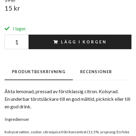
19 kr
15 kr
I lager.
LÄGG I KORGEN
PRODUKTBESKRIVNING
RECENSIONER
Äkta lemonad, pressad av förstklassig citron. Kolsyrad.
En underbar törstsläckare till en god måltid, picknick eller till
en god drink.
Ingredienser
Kolsyrat vatten, socker, citronjuice från koncentrat (11,5%, ursprung: EU/Icke