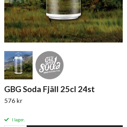
GBG Soda Fjäll 25cl 24st
576 kr
I lager.